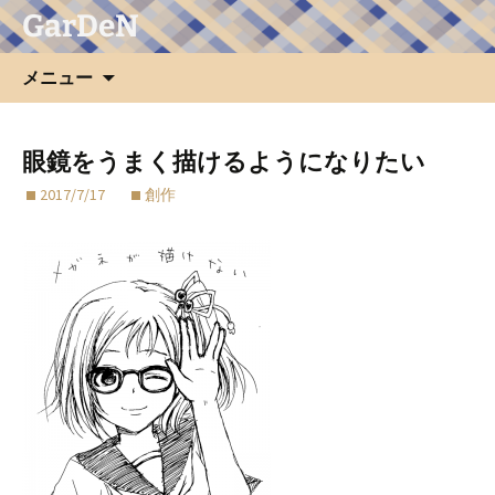
GarDeN
コ
メニュー
ン
テ
ン
眼鏡をうまく描けるようになりたい
ツ
2017/7/17
創作
へ
ス
キ
ッ
プ