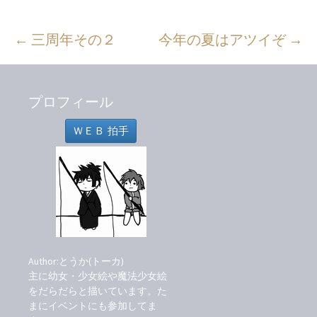
投
←
三周年その２
今年の夏はアツイぞ
→
稿
ナ
プロフィール
ビ
ゲ
ＷＥＢ 拍手
ー
シ
ョ
ン
Author:とうか(トーカ)
主に幼女・少女絵や魔法少女絵
をだらだらと描いています。た
まにイベントにも参加してま