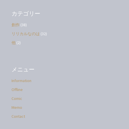
カ
イ
ブ
カテゴリー
創作
(38)
リリカルなのは
(32)
他
(2)
メニュー
Information
Offline
Comic
Memo
Contact