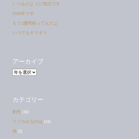
いつものように明日です
2026年です
もう2週間経ってんだよ
いつでもギリギリ
アーカイブ
ア
ー
カ
イ
ブ
カテゴリー
創作
(38)
リリカルなのは
(32)
他
(2)