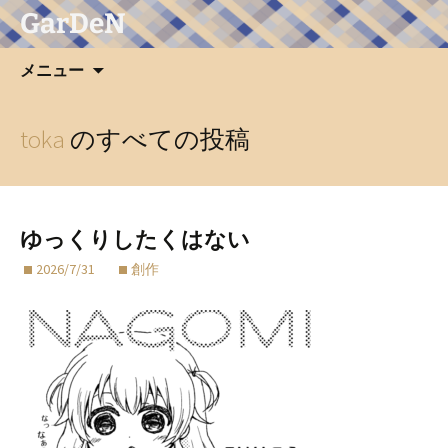
GarDeN
コ
メニュー
ン
テ
ン
toka
のすべての投稿
ツ
へ
ス
キ
ゆっくりしたくはない
ッ
2026/7/31
創作
プ