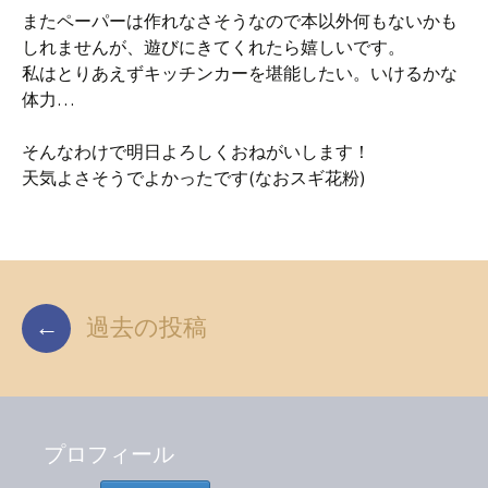
またペーパーは作れなさそうなので本以外何もないかも
しれませんが、遊びにきてくれたら嬉しいです。
私はとりあえずキッチンカーを堪能したい。いけるかな
体力…
そんなわけで明日よろしくおねがいします！
天気よさそうでよかったです(なおスギ花粉)
投
←
過去の投稿
稿
ナ
ビ
プロフィール
ゲ