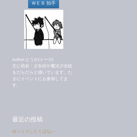
ー
ＷＥＢ 拍手
シ
ョ
ン
Author:とうか(トーカ)
主に幼女・少女絵や魔法少女絵
をだらだらと描いています。た
まにイベントにも参加してま
す。
最近の投稿
ゆっくりしたくはない