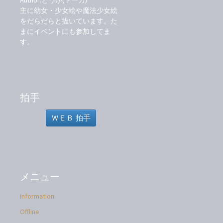
Author:とうか(トーカ)
主に幼女・少女絵や魔法少女絵
をだらだらと描いています。た
まにイベントにも参加してま
す。
拍手
ＷＥＢ 拍手
メニュー
Information
Offline