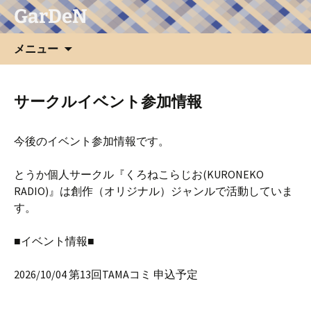
GarDeN
コ
メニュー
ン
テ
ン
サークルイベント参加情報
ツ
へ
今後のイベント参加情報です。
ス
キ
とうか個人サークル『くろねこらじお(KURONEKO
ッ
RADIO)』は創作（オリジナル）ジャンルで活動していま
プ
す。
■イベント情報■
2026/10/04 第13回TAMAコミ 申込予定