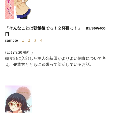
「そんなことは朝飯後でっ！２杯目っ！」 B5/36P/400
円
sample：
1
，
2
，
3
，
4
(2017.8.20 発行）
朝食部に入部した主人公荻田がよりよい朝食について考
え、先輩方とともに頑張って部活しているお話。