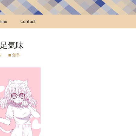
emo
Contact
足気味
5
創作