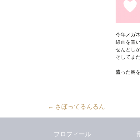
今年メガ
線画を置い
せんとし
そしてま
盛った胸
投
←
さぼってるんるん
稿
ナ
プロフィール
ビ