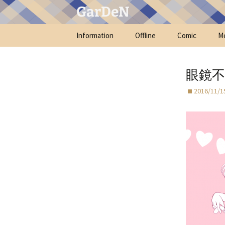
GarDeN
コ
Information
Offline
Comic
M
ン
テ
KURONEKO RADIO(オリ
ン
ジナル)
眼鏡不
ツ
へ
2016/11/1
ス
キ
ッ
プ