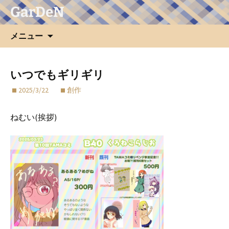
GarDeN
コ
メニュー
ン
テ
ン
いつでもギリギリ
ツ
2025/3/22
創作
へ
ス
キ
ねむい(挨拶)
ッ
プ