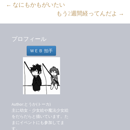
投
←
なにもかもがいたい
もう2週間経ってんだよ
→
稿
ナ
ビ
プロフィール
ゲ
ー
ＷＥＢ 拍手
シ
ョ
ン
Author:とうか(トーカ)
主に幼女・少女絵や魔法少女絵
をだらだらと描いています。た
まにイベントにも参加してま
す。